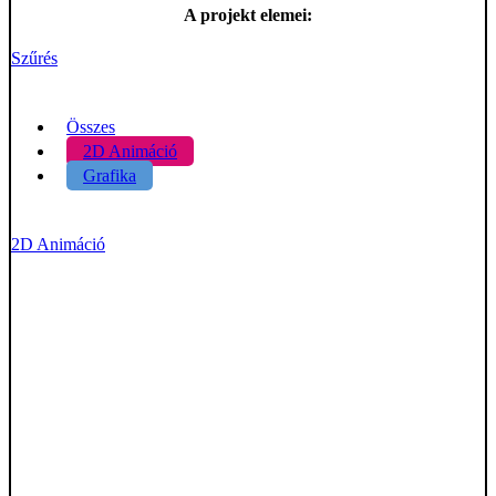
A projekt elemei:
Szűrés
Összes
2D Animáció
Grafika
2D Animáció