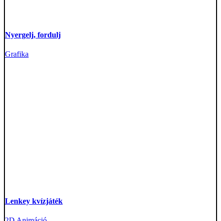
Nyergelj, fordulj
Grafika
Lenkey kvízjáték
2D Animáció