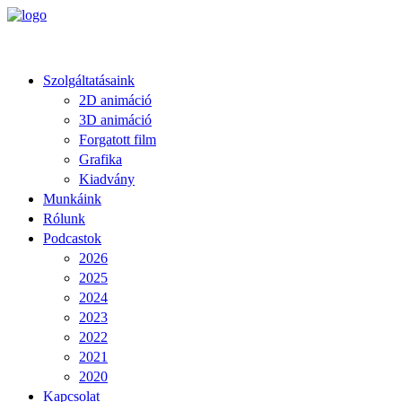
Szolgáltatásaink
2D animáció
3D animáció
Forgatott film
Grafika
Kiadvány
Munkáink
Rólunk
Podcastok
2026
2025
2024
2023
2022
2021
2020
Kapcsolat