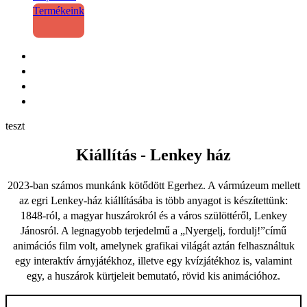
Termékeink
teszt
Kiállítás - Lenkey ház
2023-ban számos munkánk kötődött Egerhez. A vármúzeum mellett
az egri Lenkey-ház kiállításába is több anyagot is készítettünk:
1848-ról, a magyar huszárokról és a város szülöttéről, Lenkey
Jánosról. A legnagyobb terjedelmű a „Nyergelj, fordulj!”című
animációs film volt, amelynek grafikai világát aztán felhasználtuk
egy interaktív árnyjátékhoz, illetve egy kvízjátékhoz is, valamint
egy, a huszárok kürtjeleit bemutató, rövid kis animációhoz.