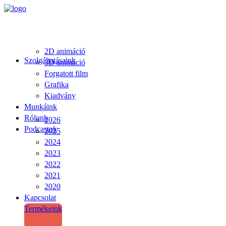
2D animáció
Szolgáltatásaink
3D animáció
Forgatott film
Grafika
Kiadvány
Munkáink
Rólunk
2026
Podcastok
2025
2024
2023
2022
2021
2020
Kapcsolat
Termékeink