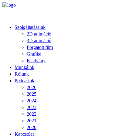
Szolgáltatásaink
2D animáció
3D animáció
Forgatott film
Grafika
Kiadvány
Munkáink
Rólunk
Podcastok
2026
2025
2024
2023
2022
2021
2020
Kapcsolat