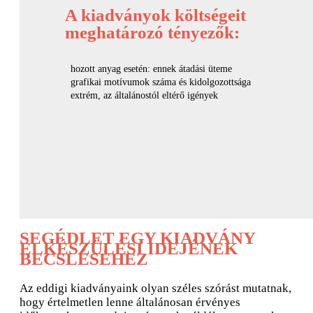
A kiadványok költségeit
meghatározó tényezők:
hozott anyag esetén: ennek átadási üteme
grafikai motívumok száma és kidolgozottsága
extrém, az általánostól eltérő igények
SEGÉDLET EGY KIADVÁNY
ELKÉSZÜLÉSI IDEJÉNEK
BECSLÉSÉHEZ
Az eddigi kiadványaink olyan széles szórást mutatnak,
hogy értelmetlen lenne általánosan érvényes