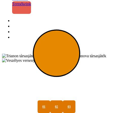
Termékeink
Szolgáltatásaink
Kiadvány
ÍZELÍTŐ A MUNKÁINKBÓL
01
02
03