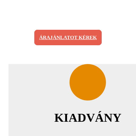
tudunk tenni, miután megismertük a megrendelő
elképzeléseit, és az adott mű készültségi fokát.
ÁRAJÁNLATOT KÉREK
KIADVÁNY