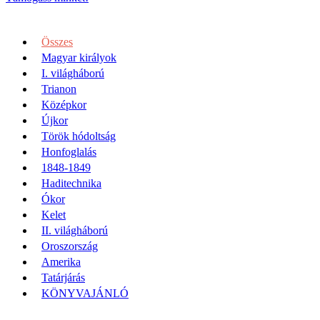
Összes
Magyar királyok
I. világháború
Trianon
Középkor
Újkor
Török hódoltság
Honfoglalás
1848-1849
Haditechnika
Ókor
Kelet
II. világháború
Oroszország
Amerika
Tatárjárás
KÖNYVAJÁNLÓ