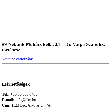
#9 Nekünk Mohács kell... 3/1 - Dr. Varga Szabolcs,
történész
Youtube csatornánk
Elérhetőségek
Tel.:
+36 30 338 6465
E-mail:
info@dlm.hu
Cím:
1123 Bp., Alkotás u. 7/A