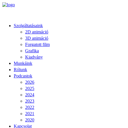
Szolgáltatásaink
2D animáció
3D animáció
Forgatott film
Grafika
Kiadvány
Munkáink
Rólunk
Podcastok
2026
2025
2024
2023
2022
2021
2020
Kapcsolat