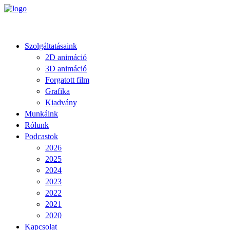
Szolgáltatásaink
2D animáció
3D animáció
Forgatott film
Grafika
Kiadvány
Munkáink
Rólunk
Podcastok
2026
2025
2024
2023
2022
2021
2020
Kapcsolat