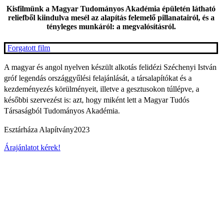
Kisfilmünk a Magyar Tudományos Akadémia épületén látható
reliefből kiindulva mesél az alapítás felemelő pillanatairól, és a
tényleges munkáról: a megvalósításról.
Forgatott film
A magyar és angol nyelven készült alkotás felidézi Széchenyi István
gróf legendás országgyűlési felajánlását, a társalapítókat és a
kezdeményezés körülményeit, illetve a gesztusokon túllépve, a
későbbi szervezést is: azt, hogy miként lett a Magyar Tudós
Társaságból Tudományos Akadémia.
Esztárháza Alapítvány
2023
Árajánlatot kérek!