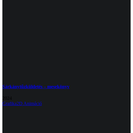
Sárkánytűzküldetés – mesekönyv
2024
Grafika
2D Animáció