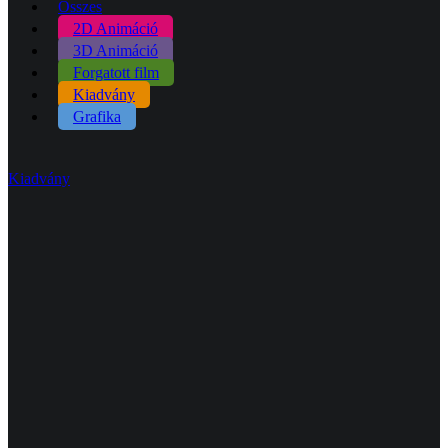
Összes
2D Animáció
3D Animáció
Forgatott film
Kiadvány
Grafika
Kiadvány