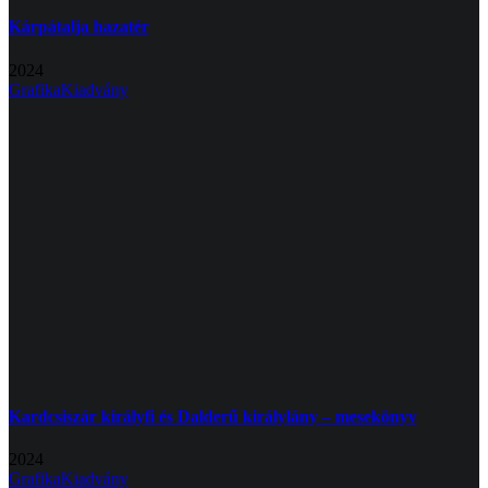
Kárpátalja hazatér
2024
Grafika
Kiadvány
Kardcsiszár királyfi és Dalderű királylány – mesekönyv
2024
Grafika
Kiadvány