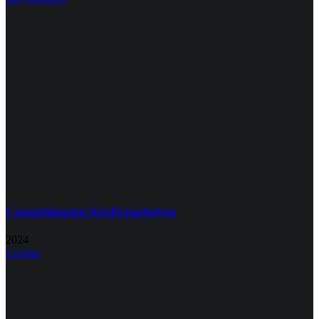
Császárlátogatás Kézdivásárhelyen
2024
Grafika