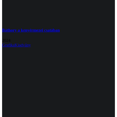
Báthory a kenyérmezei csatában
2024
Grafika
Kiadvány