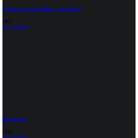
Veszélyes versenyszellem – mesekönyv
2025
2D Animáció
Korokon át
2024
2D Animáció