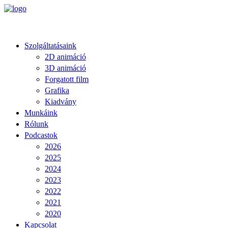
Szolgáltatásaink
2D animáció
3D animáció
Forgatott film
Grafika
Kiadvány
Munkáink
Rólunk
Podcastok
2026
2025
2024
2023
2022
2021
2020
Kapcsolat