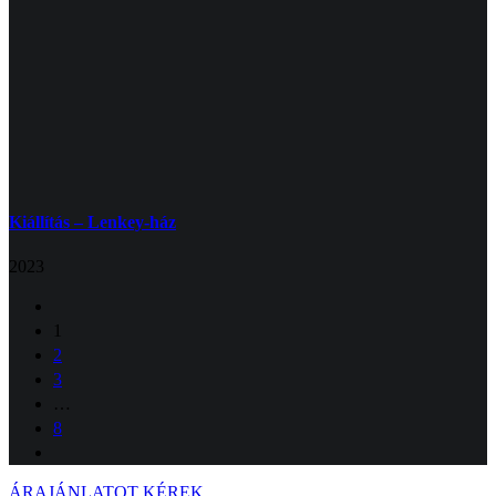
Kiállítás – Lenkey-ház
2023
1
2
3
…
8
ÁRAJÁNLATOT KÉREK