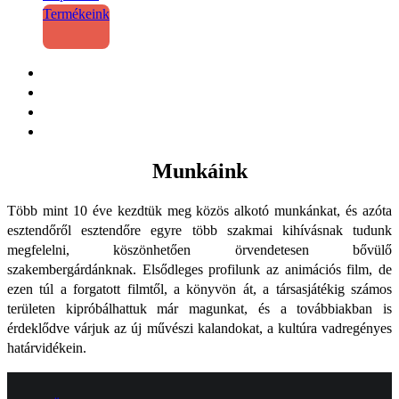
Termékeink
Munkáink
Több mint 10 éve kezdtük meg közös alkotó munkánkat, és azóta
esztendőről esztendőre egyre több szakmai kihívásnak tudunk
megfelelni, köszönhetően örvendetesen bővülő
szakembergárdánknak. Elsődleges profilunk az animációs film, de
ezen túl a forgatott filmtől, a könyvön át, a társasjátékig számos
területen kipróbálhattuk már magunkat, és a továbbiakban is
érdeklődve várjuk az új művészi kalandokat, a kultúra vadregényes
határvidékein.