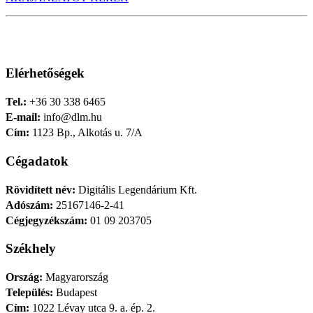
Elérhetőségek
Tel.:
+36 30 338 6465
E-mail:
info@dlm.hu
Cím:
1123 Bp., Alkotás u. 7/A
Cégadatok
Rövidített név:
Digitális Legendárium Kft.
Adószám:
25167146-2-41
Cégjegyzékszám:
01 09 203705
Székhely
Ország:
Magyarország
Település:
Budapest
Cím:
1022 Lévay utca 9. a. ép. 2.