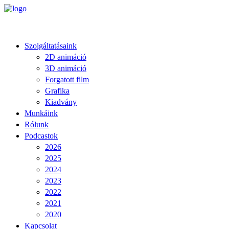
Szolgáltatásaink
2D animáció
3D animáció
Forgatott film
Grafika
Kiadvány
Munkáink
Rólunk
Podcastok
2026
2025
2024
2023
2022
2021
2020
Kapcsolat