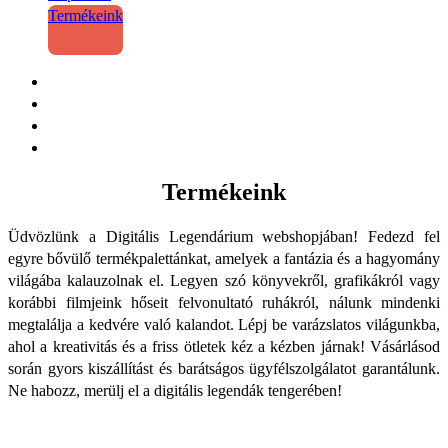
Termékeink
Termékeink
Üdvözlünk a Digitális Legendárium webshopjában! Fedezd fel
egyre bővülő termékpalettánkat, amelyek a fantázia és a hagyomány
világába kalauzolnak el. Legyen szó könyvekről, grafikákról vagy
korábbi filmjeink hőseit felvonultató ruhákról, nálunk mindenki
megtalálja a kedvére való kalandot. Lépj be varázslatos világunkba,
ahol a kreativitás és a friss ötletek kéz a kézben járnak! Vásárlásod
során gyors kiszállítást és barátságos ügyfélszolgálatot garantálunk.
Ne habozz, merülj el a digitális legendák tengerében!