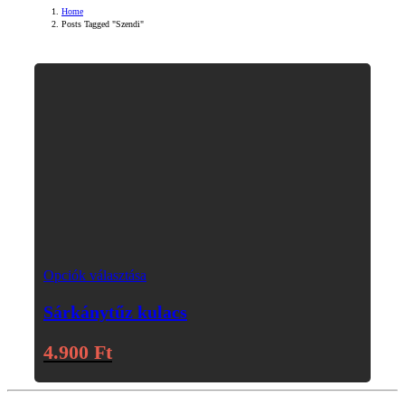
Home
Posts Tagged "Szendi"
Opciók választása
Sárkánytűz kulacs
4.900
Ft