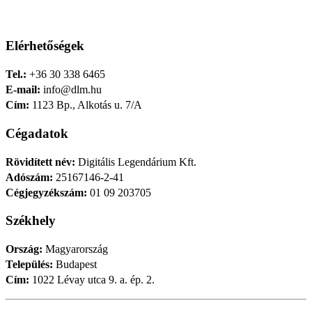
Elérhetőségek
Tel.:
+36 30 338 6465
E-mail:
info@dlm.hu
Cím:
1123 Bp., Alkotás u. 7/A
Cégadatok
Rövidített név:
Digitális Legendárium Kft.
Adószám:
25167146-2-41
Cégjegyzékszám:
01 09 203705
Székhely
Ország:
Magyarország
Település:
Budapest
Cím:
1022 Lévay utca 9. a. ép. 2.