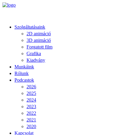
Szolgáltatásaink
2D animáció
3D animáció
Forgatott film
Grafika
Kiadvány
Munkáink
Rólunk
Podcastok
2026
2025
2024
2023
2022
2021
2020
Kapcsolat