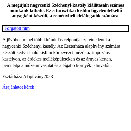
A megújult nagycenki Széchenyi-kastély kiállításain számos
munkánk látható. Ez a turisztikai kisfilm figyelemfelkeltő
anyagként készült, a reménybeli idelátogatók számára.
Forgatott film
A jövőben minél több kirándulás célpontja szeretne lenni a
nagycenki Széchenyi kastély. Az Eszterháza alapítvány számára
készült kedvcsináló kisfilm körbevezeti nézőt az impozáns
kastélyon, az érdekes melléképületeken és az árnyas kerten,
bemutatja a múzeumvasutat és a tágabb környék látnivalóit.
Esztárháza Alapítvány
2023
Árajánlatot kérek!