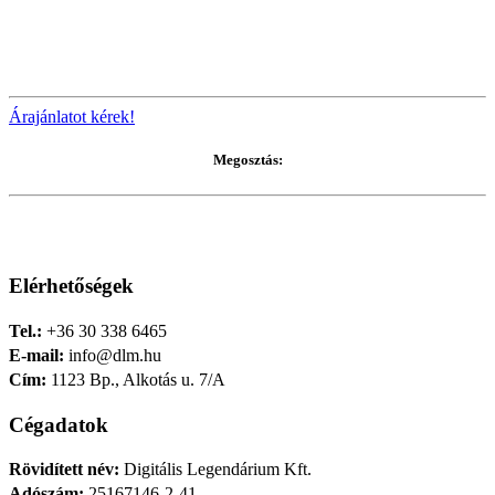
Árajánlatot kérek!
Megosztás:
Elérhetőségek
Tel.:
+36 30 338 6465
E-mail:
info@dlm.hu
Cím:
1123 Bp., Alkotás u. 7/A
Cégadatok
Rövidített név:
Digitális Legendárium Kft.
Adószám:
25167146-2-41