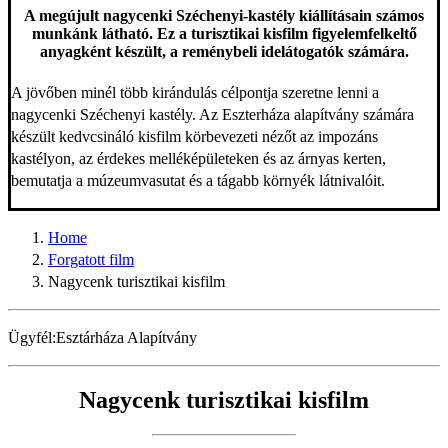
A megújult nagycenki Széchenyi-kastély kiállításain számos
munkánk látható. Ez a turisztikai kisfilm figyelemfelkeltő
anyagként készült, a reménybeli idelátogatók számára.
A jövőben minél több kirándulás célpontja szeretne lenni a
nagycenki Széchenyi kastély. Az Eszterháza alapítvány számára
készült kedvcsináló kisfilm körbevezeti nézőt az impozáns
kastélyon, az érdekes melléképületeken és az árnyas kerten,
bemutatja a múzeumvasutat és a tágabb környék látnivalóit.
Home
Forgatott film
Nagycenk turisztikai kisfilm
Ügyfél:
Esztárháza Alapítvány
Nagycenk turisztikai kisfilm