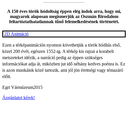
A 150 éves török hódoltság éppen elég indok arra, hogy mi,
magyarok alaposan megismerjük az Oszmán Birodalom
feltartóztathatatlannak tűnő felemelkedésének történetét.
2D Animáció
Ezen a térképanimáción nyomon követhetjük a török hódítás első,
közel 200 évét, egészen 1552-ig. A térkép kis rajzai a korabeli
metszeteket idézik, a narráció pedig az éppen szükséges
információkat adja át, miközben jut idő néhány kedves poénra is. Ez
is azon munkáink közé tartozik, ami jól jön érettségi vagy témazáró
előtt.
Egri Vármúzeum
2015
Árajánlatot kérek!