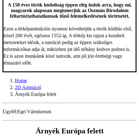
A 150 éves török hódoltság éppen elég indok arra, hogy mi,
magyarok alaposan megismerjük az Oszmán Birodalom
feltartóztathatatlannak tűnő felemelkedésének történetét.
Ezen a térképanimáción nyomon követhetjük a török hódítás első,
közel 200 évét, egészen 1552-ig. A térkép kis rajzai a korabeli
metszeteket idézik, a narráció pedig az éppen szükséges
információkat adja át, miközben jut idő néhány kedves poénra is.
Ez is azon munkáink közé tartozik, ami jól jön érettségi vagy
témazáró előtt.
Home
2D Animáció
Árnyék Európa felett
Ügyfél:
Egri Vármúzeum
Árnyék Európa felett