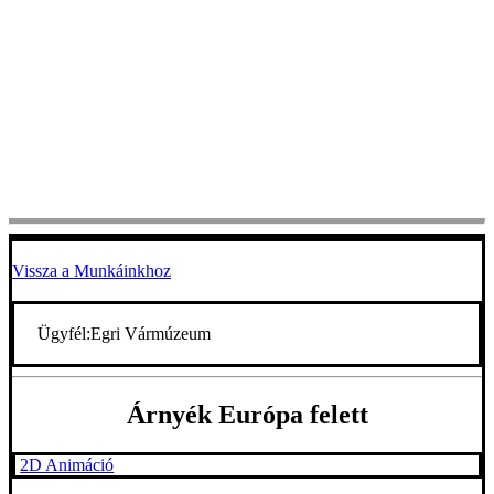
Vissza a Munkáinkhoz
Ügyfél:
Egri Vármúzeum
Árnyék Európa felett
2D Animáció