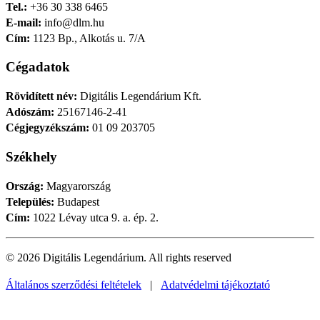
Tel.:
+36 30 338 6465
E-mail:
info@dlm.hu
Cím:
1123 Bp., Alkotás u. 7/A
Cégadatok
Rövidített név:
Digitális Legendárium Kft.
Adószám:
25167146-2-41
Cégjegyzékszám:
01 09 203705
Székhely
Ország:
Magyarország
Település:
Budapest
Cím:
1022 Lévay utca 9. a. ép. 2.
© 2026 Digitális Legendárium.
All rights reserved
Általános szerződési feltételek
|
Adatvédelmi tájékoztató