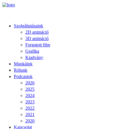
Szolgáltatásaink
2D animáció
3D animáció
Forgatott film
Grafika
Kiadvány
Munkáink
Rólunk
Podcastok
2026
2025
2024
2023
2022
2021
2020
Kapcsolat