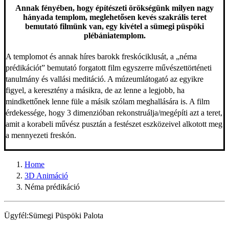
Annak fényében, hogy építészeti örökségünk milyen nagy
hányada templom, meglehetősen kevés szakrális teret
bemutató filmünk van, egy kivétel a sümegi püspöki
plébániatemplom.
A templomot és annak híres barokk freskóciklusát, a „néma
prédikációt” bemutató forgatott film egyszerre művészettörténeti
tanulmány és vallási meditáció. A múzeumlátogató az egyikre
figyel, a keresztény a másikra, de az lenne a legjobb, ha
mindkettőnek lenne füle a másik szólam meghallására is. A film
érdekessége, hogy 3 dimenzióban rekonstruálja/megépíti azt a teret,
amit a korabeli művész pusztán a festészet eszközeivel alkotott meg
a mennyezeti freskón.
Home
3D Animáció
Néma prédikáció
Ügyfél:
Sümegi Püspöki Palota