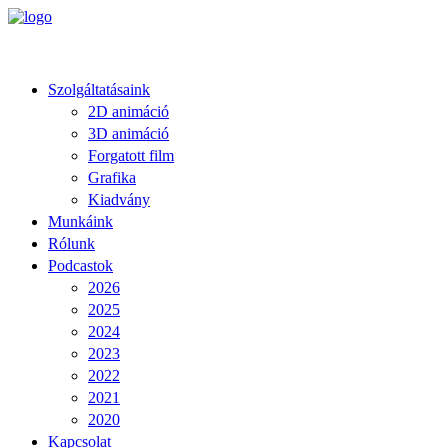
Szolgáltatásaink
2D animáció
3D animáció
Forgatott film
Grafika
Kiadvány
Munkáink
Rólunk
Podcastok
2026
2025
2024
2023
2022
2021
2020
Kapcsolat