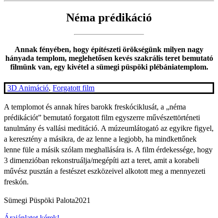
Néma prédikáció
Annak fényében, hogy építészeti örökségünk milyen nagy
hányada templom, meglehetősen kevés szakrális teret bemutató
filmünk van, egy kivétel a sümegi püspöki plébániatemplom.
3D Animáció
,
Forgatott film
A templomot és annak híres barokk freskóciklusát, a „néma
prédikációt” bemutató forgatott film egyszerre művészettörténeti
tanulmány és vallási meditáció. A múzeumlátogató az egyikre figyel,
a keresztény a másikra, de az lenne a legjobb, ha mindkettőnek
lenne füle a másik szólam meghallására is. A film érdekessége, hogy
3 dimenzióban rekonstruálja/megépíti azt a teret, amit a korabeli
művész pusztán a festészet eszközeivel alkotott meg a mennyezeti
freskón.
Sümegi Püspöki Palota
2021
Árajánlatot kérek!