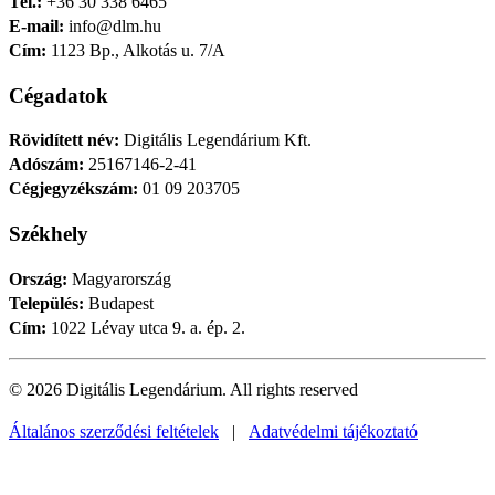
Tel.:
+36 30 338 6465
E-mail:
info@dlm.hu
Cím:
1123 Bp., Alkotás u. 7/A
Cégadatok
Rövidített név:
Digitális Legendárium Kft.
Adószám:
25167146-2-41
Cégjegyzékszám:
01 09 203705
Székhely
Ország:
Magyarország
Település:
Budapest
Cím:
1022 Lévay utca 9. a. ép. 2.
© 2026 Digitális Legendárium.
All rights reserved
Általános szerződési feltételek
|
Adatvédelmi tájékoztató