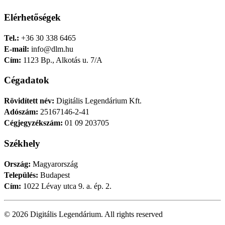
Elérhetőségek
Tel.:
+36 30 338 6465
E-mail:
info@dlm.hu
Cím:
1123 Bp., Alkotás u. 7/A
Cégadatok
Rövidített név:
Digitális Legendárium Kft.
Adószám:
25167146-2-41
Cégjegyzékszám:
01 09 203705
Székhely
Ország:
Magyarország
Település:
Budapest
Cím:
1022 Lévay utca 9. a. ép. 2.
© 2026 Digitális Legendárium.
All rights reserved