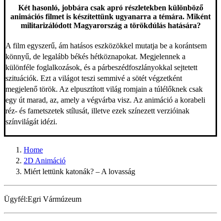
Két hasonló, jobbára csak apró részletekben különböző
animációs filmet is készítettünk ugyanarra a témára. Miként
militarizálódott Magyarország a törökdúlás hatására?
A film egyszerű, ám hatásos eszközökkel mutatja be a korántsem
könnyű, de legalább békés hétköznapokat. Megjelennek a
különféle foglalkozások, és a párbeszédfoszlányokkal sejtetett
szituációk. Ezt a világot teszi semmivé a sötét végzetként
megjelenő török. Az elpusztított világ romjain a túlélőknek csak
egy út marad, az, amely a végvárba visz. Az animáció a korabeli
réz- és fametszetek stílusát, illetve ezek színezett verzióinak
színvilágát idézi.
Home
2D Animáció
Miért lettünk katonák? – A lovasság
Ügyfél:
Egri Vármúzeum