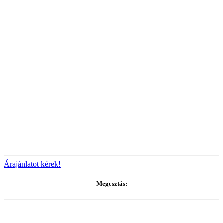
Árajánlatot kérek!
Megosztás: