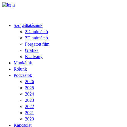
Szolgáltatásaink
2D animáció
3D animáció
Forgatott film
Grafika
Kiadvány
Munkáink
Rólunk
Podcastok
2026
2025
2024
2023
2022
2021
2020
Kapcsolat