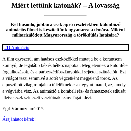
Miért lettünk katonák? – A lovasság
Két hasonló, jobbára csak apró részletekben különböző
animációs filmet is készítettünk ugyanarra a témára. Miként
militarizálódott Magyarország a törökdúlás hatására?
2D Animáció
A film egyszerű, ám hatásos eszközökkel mutatja be a korántsem
könnyű, de legalább békés hétköznapokat. Megjelennek a különféle
foglalkozások, és a párbeszédfoszlányokkal sejtetett szituációk. Ezt
a világot teszi semmivé a sötét végzetként megjelenő török. Az
elpusztított világ romjain a túlélőknek csak egy út marad, az, amely
a végvárba visz. Az animáció a korabeli réz- és fametszetek stílusát,
illetve ezek színezett verzióinak színvilágát idézi.
Egri Vármúzeum
2015
Árajánlatot kérek!