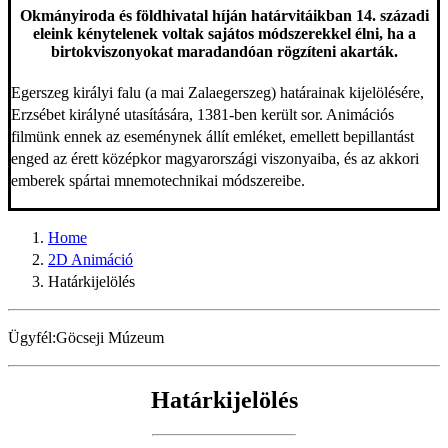
Okmányiroda és földhivatal híján határvitáikban 14. századi
eleink kénytelenek voltak sajátos módszerekkel élni, ha a
birtokviszonyokat maradandóan rögzíteni akarták.
Egerszeg királyi falu (a mai Zalaegerszeg) határainak kijelölésére,
Erzsébet királyné utasítására, 1381-ben került sor. Animációs
filmünk ennek az eseménynek állít emléket, emellett bepillantást
enged az érett középkor magyarországi viszonyaiba, és az akkori
emberek spártai mnemotechnikai módszereibe.
Home
2D Animáció
Határkijelölés
Ügyfél:
Göcseji Múzeum
Határkijelölés