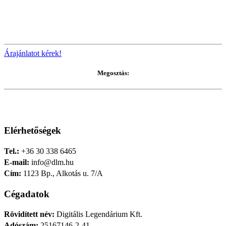
Árajánlatot kérek!
Megosztás:
Elérhetőségek
Tel.:
+36 30 338 6465
E-mail:
info@dlm.hu
Cím:
1123 Bp., Alkotás u. 7/A
Cégadatok
Rövidített név:
Digitális Legendárium Kft.
Adószám:
25167146-2-41