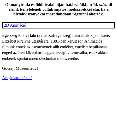
Okmányiroda és földhivatal híján határvitáikban 14. századi
eleink kénytelenek voltak sajátos módszerekkel élni, ha a
birtokviszonyokat maradandóan rögzíteni akarták.
2D Animáció
Egerszeg királyi falu (a mai Zalaegerszeg) határainak kijelölésére,
Erzsébet királyné utasítására, 1381-ben került sor. Animációs
filmünk ennek az eseménynek állít emléket, emellett bepillantást
enged az érett középkor magyarországi viszonyaiba, és az akkori
emberek spártai mnemotechnikai módszereibe.
Göcseji Múzeum
2021
Árajánlatot kérek!