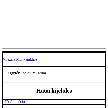
Vissza a Munkáinkhoz
Ügyfél:
Göcseji Múzeum
Határkijelölés
2D Animáció