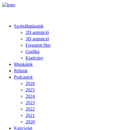
Szolgáltatásaink
2D animáció
3D animáció
Forgatott film
Grafika
Kiadvány
Munkáink
Rólunk
Podcastok
2026
2025
2024
2023
2022
2021
2020
Kapcsolat