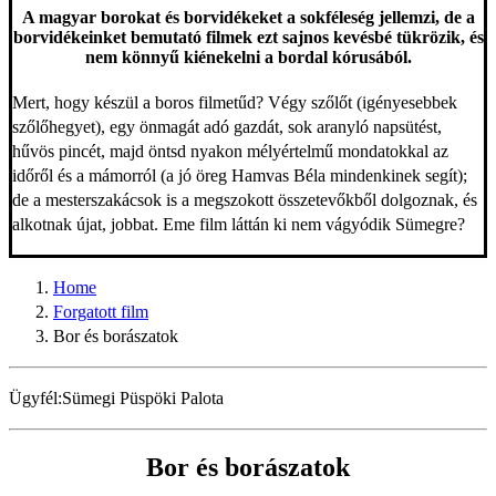
A magyar borokat és borvidékeket a sokféleség jellemzi, de a
borvidékeinket bemutató filmek ezt sajnos kevésbé tükrözik, és
nem könnyű kiénekelni a bordal kórusából.
Mert, hogy készül a boros filmetűd? Végy szőlőt (igényesebbek
szőlőhegyet), egy önmagát adó gazdát, sok aranyló napsütést,
hűvös pincét, majd öntsd nyakon mélyértelmű mondatokkal az
időről és a mámorról (a jó öreg Hamvas Béla mindenkinek segít);
de a mesterszakácsok is a megszokott összetevőkből dolgoznak, és
alkotnak újat, jobbat. Eme film láttán ki nem vágyódik Sümegre?
Home
Forgatott film
Bor és borászatok
Ügyfél:
Sümegi Püspöki Palota
Bor és borászatok