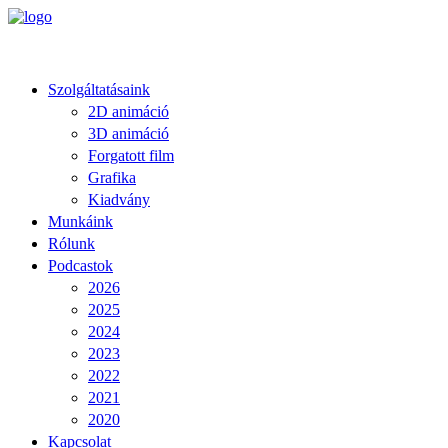
Szolgáltatásaink
2D animáció
3D animáció
Forgatott film
Grafika
Kiadvány
Munkáink
Rólunk
Podcastok
2026
2025
2024
2023
2022
2021
2020
Kapcsolat