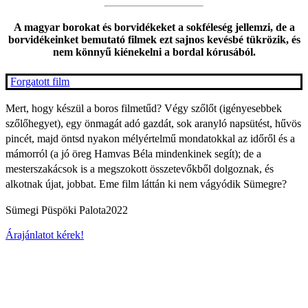
A magyar borokat és borvidékeket a sokféleség jellemzi, de a
borvidékeinket bemutató filmek ezt sajnos kevésbé tükrözik, és
nem könnyű kiénekelni a bordal kórusából.
Forgatott film
Mert, hogy készül a boros filmetűd? Végy szőlőt (igényesebbek
szőlőhegyet), egy önmagát adó gazdát, sok aranyló napsütést, hűvös
pincét, majd öntsd nyakon mélyértelmű mondatokkal az időről és a
mámorról (a jó öreg Hamvas Béla mindenkinek segít); de a
mesterszakácsok is a megszokott összetevőkből dolgoznak, és
alkotnak újat, jobbat. Eme film láttán ki nem vágyódik Sümegre?
Sümegi Püspöki Palota
2022
Árajánlatot kérek!