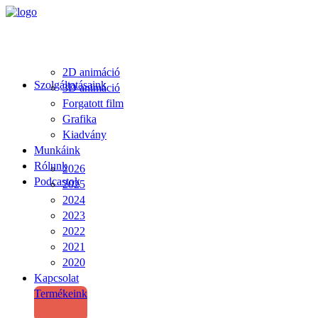
2D animáció
Szolgáltatásaink
3D animáció
Forgatott film
Grafika
Kiadvány
Munkáink
Rólunk
2026
Podcastok
2025
2024
2023
2022
2021
2020
Kapcsolat
Termékeink