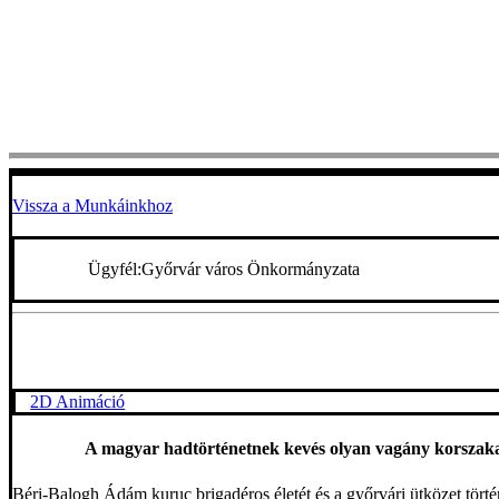
Vissza a Munkáinkhoz
Ügyfél:
Győrvár város Önkormányzata
2D Animáció
A magyar hadtörténetnek kevés olyan vagány korszaka 
Béri-Balogh Ádám kuruc brigadéros életét és a győrvári ütközet tört