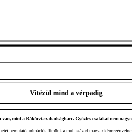
Vitézül mind a vérpadig
van, mint a Rákóczi-szabadságharc. Győztes csatákat nem nagyon, 
énetét bemutató animációs filmünk a múlt század magyar képregényeinek