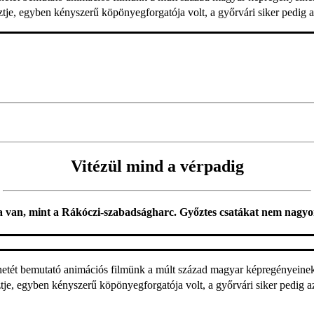
sztje, egyben kényszerű köpönyegforgatója volt, a győrvári siker pedig a
Vitézül mind a vérpadig
van, mint a Rákóczi-szabadságharc. Győztes csatákat nem nagyon, 
netét bemutató animációs filmünk a múlt század magyar képregényeinek 
ztje, egyben kényszerű köpönyegforgatója volt, a győrvári siker pedig a