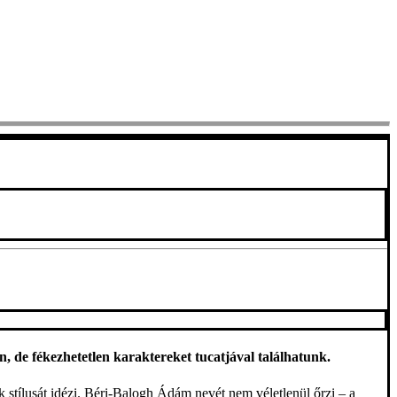
de fékezhetetlen karaktereket tucatjával találhatunk.
 stílusát idézi. Béri-Balogh Ádám nevét nem véletlenül őrzi – a