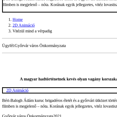
filmben is megjelenő – nóta. Korának egyik jellegzetes, vitéz lovasti
Home
2D Animáció
Vitézül mind a vérpadig
Ügyfél:
Győrvár város Önkormányzata
A magyar hadtörténetnek kevés olyan vagány korszaka 
2D Animáció
Béri-Balogh Ádám kuruc brigadéros életét és a győrvári ütközet törté
filmben is megjelenő – nóta. Korának egyik jellegzetes, vitéz lovastis
Győrvár város Önkormányzata
2021